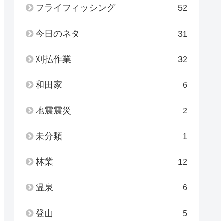
フライフィッシング
52
今日のネタ
31
刈払作業
32
和田家
6
地震震災
2
未分類
1
林業
12
温泉
6
登山
5