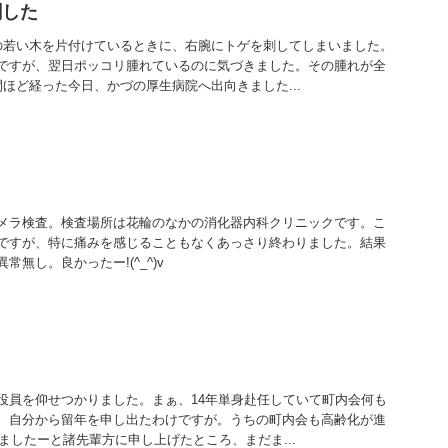
刺した
の若い木を片付けているときに、右腕にトゲを刺してしまいました。
ですが、翌日ポッコリ腫れているのに気づきました。その腫れが全
ほど経った今日、かづの厚生病院へ出向きました...
メラ検査。検査場所は花輪のなかの消化器内科クリニックです。こ
ですが、特に痛みを感じることもなくあっさり終わりました。結果
無し。良かったー!(^_^)v
役員を仰せつかりました。まぁ、14年単身赴任していて町内会何も
、自分から留年を申し出たわけですが。うちの町内会も高齢化が進
ましたーと諸先輩方に申し上げたところ、まだま...