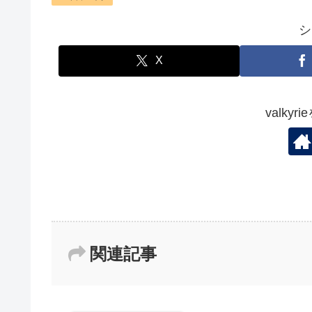
シ
X
valky
関連記事