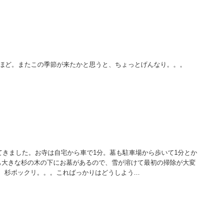
分ほど。またこの季節が来たかと思うと、ちょっとげんなり。。。
てきました。お寺は自宅から車で1分。墓も駐車場から歩いて1分とか
も大きな杉の木の下にお墓があるので、雪が溶けて最初の掃除が大変
杉ボックリ。。。こればっかりはどうしよう...