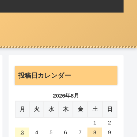
投稿日カレンダー
2026年8月
月
火
水
木
金
土
日
1
2
3
4
5
6
7
8
9