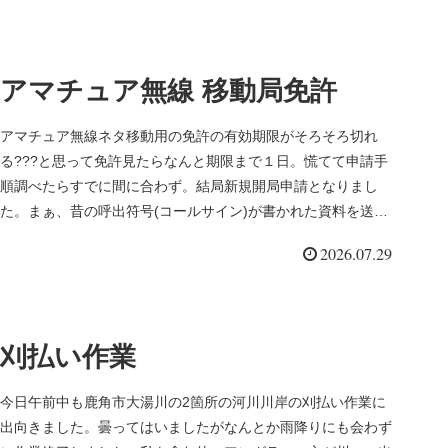
アマチュア無線 移動局免許
アマチュア無線ネタ移動用の免許の有効期限がそろそろ切れ
る???と思って免許見たらなんと期限まで１日。慌てて申請手
順調べたらすでに間に合わず。結局新規開局申請となりまし
た。まぁ、昔の呼出符号(コールサイン)が書かれた資料を送れ
ば、元の呼出符号...
2026.07.29
刈払い作業
今日午前中も鹿角市大湯川の2箇所の河川川岸の刈払い作業に
出向きました。曇ってはいましたがなんとか雨降りにも会わず