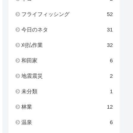
フライフィッシング
52
今日のネタ
31
刈払作業
32
和田家
6
地震震災
2
未分類
1
林業
12
温泉
6