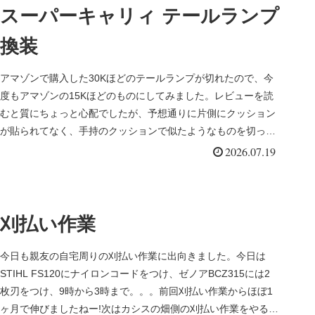
スーパーキャリィ テールランプ
換装
アマゾンで購入した30Kほどのテールランプが切れたので、今
度もアマゾンの15Kほどのものにしてみました。レビューを読
むと質にちょっと心配でしたが、予想通りに片側にクッション
が貼られてなく、手持のクッションで似たようなものを切って
貼り付けてお...
2026.07.19
刈払い作業
今日も親友の自宅周りの刈払い作業に出向きました。今日は
STIHL FS120にナイロンコードをつけ、ゼノアBCZ315には2
枚刃をつけ、9時から3時まで。。。前回刈払い作業からほぼ1
ヶ月で伸びましたねー!次はカシスの畑側の刈払い作業をやる