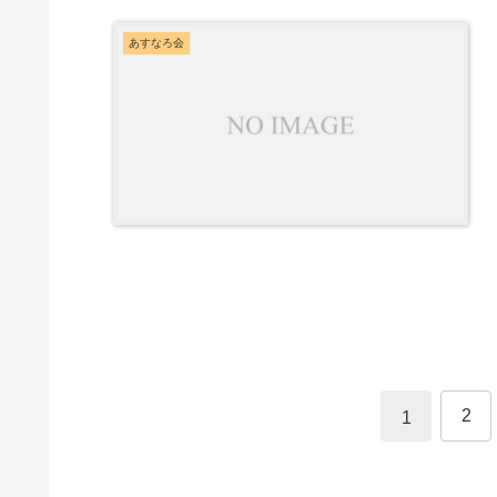
あすなろ会
2
1