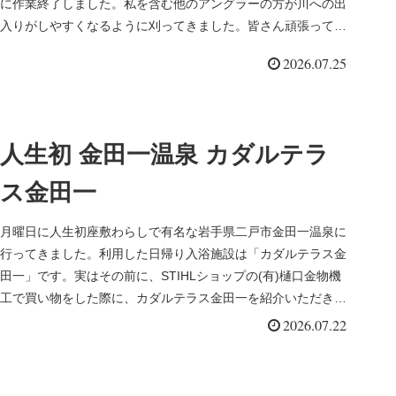
に作業終了しました。私を含む他のアングラーの方が川への出
入りがしやすくなるように刈ってきました。皆さん頑張って大
物釣りましょう。...
2026.07.25
人生初 金田一温泉 カダルテラ
ス金田一
月曜日に人生初座敷わらしで有名な岩手県二戸市金田一温泉に
行ってきました。利用した日帰り入浴施設は「カダルテラス金
田一」です。実はその前に、STIHLショップの(有)樋口金物機
工で買い物をした際に、カダルテラス金田一を紹介いただき出
向いた次第...
2026.07.22