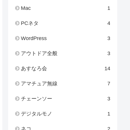
Mac
1
PCネタ
4
WordPress
3
アウトドア全般
3
あすなろ会
14
アマチュア無線
7
チェーンソー
3
デジタルモノ
1
ネコ
2