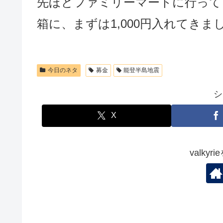
先ほどファミリーマートに行って
箱に、まずは1,000円入れてきま
今日のネタ
募金
能登半島地震
シ
X
valky