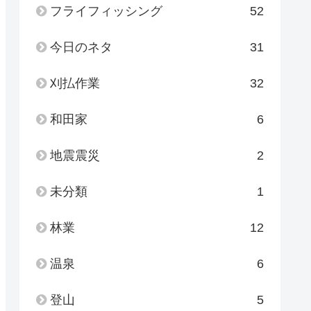
フライフィッシング
52
今日のネタ
31
刈払作業
32
和田家
6
地震震災
2
未分類
1
林業
12
温泉
6
登山
5