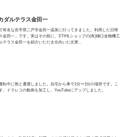
 カダルテラス金田一
で有名な岩手県二戸市金田一温泉に行ってきました。利用した日帰
金田一」です。実はその前に、STIHLショップの(有)樋口金物機工
テラス金田一を紹介いただき出向いた次第...
運転中に熊と遭遇しました。自宅から車で2分〜3分の場所です。こ
。ドラレコの動画を加工し、YouTubeにアップしました。