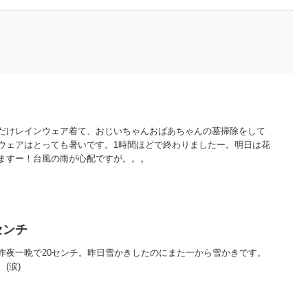
だけレインウェア着て、おじいちゃんおばあちゃんの墓掃除をして
ウェアはとっても暑いです。1時間ほどで終わりましたー。明日は花
ますー！台風の雨が心配ですが。。。
センチ
昨夜一晩で20センチ。昨日雪かきしたのにまた一から雪かきです。
(涙)