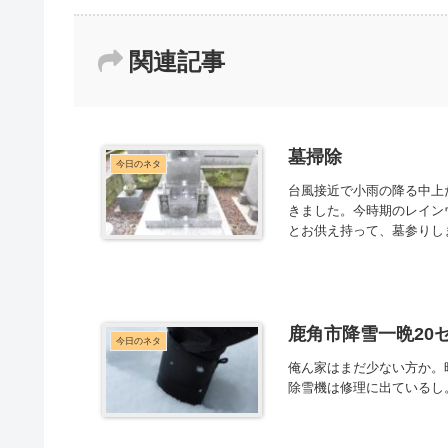
関連記事
墓掃除
今日のネタ
台風接近で小雨の降る中上
きました。今時期のレイン
とお供え持って、墓参りし
鹿角市降雪一晩20
今日のネタ
俺ん家はまだ少ない方か。
除雪機は修理に出ているし。