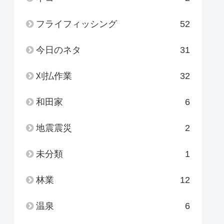
フライフィッシング
52
今日のネタ
31
刈払作業
32
和田家
6
地震震災
2
未分類
1
林業
12
温泉
6