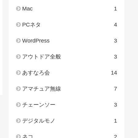
Mac
1
PCネタ
4
WordPress
3
アウトドア全般
3
あすなろ会
14
アマチュア無線
7
チェーンソー
3
デジタルモノ
1
ネコ
2